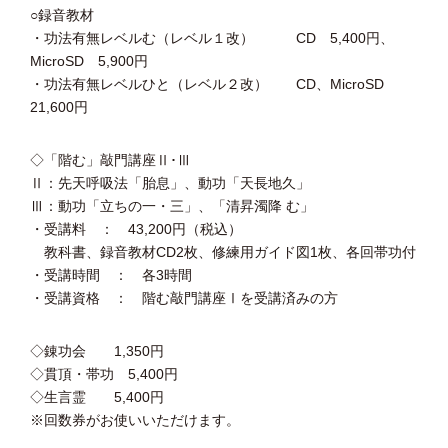
○録音教材
・功法有無レベルむ（レベル１改） CD 5,400円、
MicroSD 5,900円
・功法有無レベルひと（レベル２改） CD、MicroSD
21,600円
◇「階む」敲門講座Ⅱ･Ⅲ
Ⅱ：先天呼吸法「胎息」、動功「天長地久」
Ⅲ：動功「立ちの一・三」、「清昇濁降 む」
・受講料 ： 43,200円（税込）
教科書、録音教材CD2枚、修練用ガイド図1枚、各回帯功付
・受講時間 ： 各3時間
・受講資格 ： 階む敲門講座Ⅰを受講済みの方
◇錬功会 1,350円
◇貫頂・帯功 5,400円
◇生言霊 5,400円
※回数券がお使いいただけます。