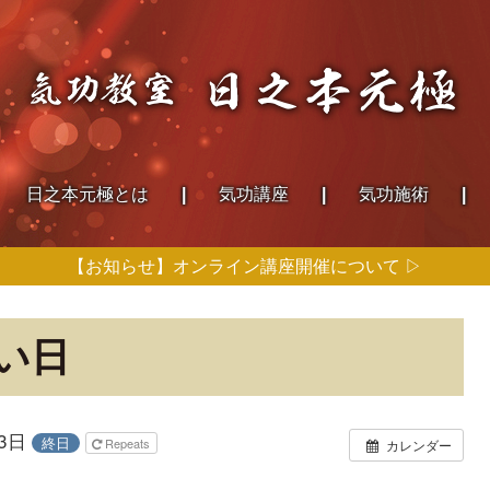
日之本
元極とは
気功講座
気功施術
【お知らせ】オンライン講座開催について ▷
い日
13日
終日
Repeats
カレンダー