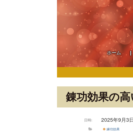
ホーム
錬功効果の高
2025年9月3
日時:
練功効果