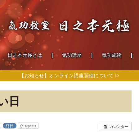
日之本
元極とは
気功講座
気功施術
【お知らせ】オンライン講座開催について ▷
い日
日
終日
Repeats
カレンダー