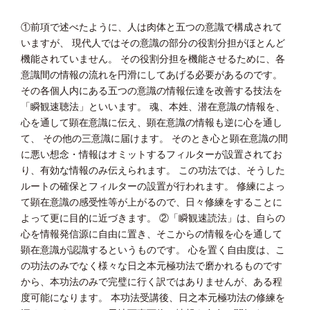
①前項で述べたように、人は肉体と五つの意識で構成されて
いますが、 現代人ではその意識の部分の役割分担がほとんど
機能されていません。 その役割分担を機能させるために、各
意識間の情報の流れを円滑にしてあげる必要があるのです。
その各個人内にある五つの意識の情報伝達を改善する技法を
「瞬観速聴法」といいます。 魂、本姓、潜在意識の情報を、
心を通して顕在意識に伝え、顕在意識の情報も逆に心を通し
て、 その他の三意識に届けます。 そのとき心と顕在意識の間
に悪い想念・情報はオミットするフィルターが設置されてお
り、有効な情報のみ伝えられます。 この功法では、そうした
ルートの確保とフィルターの設置が行われます。 修練によっ
て顕在意識の感受性等が上がるので、日々修練をすることに
よって更に目的に近づきます。 ②「瞬観速読法」は、自らの
心を情報発信源に自由に置き、そこからの情報を心を通して
顕在意識が認識するというものです。 心を置く自由度は、こ
の功法のみでなく様々な日之本元極功法で磨かれるものです
から、本功法のみで完璧に行く訳ではありませんが、ある程
度可能になります。 本功法受講後、日之本元極功法の修練を