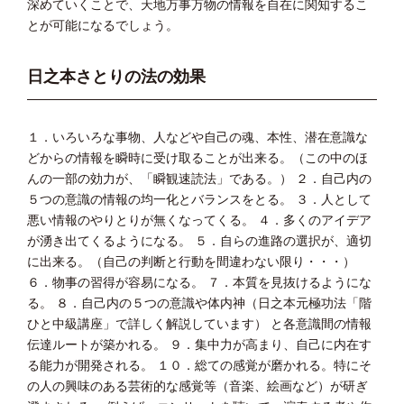
深めていくことで、天地万事万物の情報を自在に関知するこ
とが可能になるでしょう。
日之本さとりの法の効果
１．いろいろな事物、人などや自己の魂、本性、潜在意識な
どからの情報を瞬時に受け取ることが出来る。（この中のほ
んの一部の効力が、「瞬観速読法」である。） ２．自己内の
５つの意識の情報の均一化とバランスをとる。 ３．人として
悪い情報のやりとりが無くなってくる。 ４．多くのアイデア
が湧き出てくるようになる。 ５．自らの進路の選択が、適切
に出来る。（自己の判断と行動を間違わない限り・・・）
６．物事の習得が容易になる。 ７．本質を見抜けるようにな
る。 ８．自己内の５つの意識や体内神（日之本元極功法「階
ひと中級講座」で詳しく解説しています） と各意識間の情報
伝達ルートが築かれる。 ９．集中力が高まり、自己に内在す
る能力が開発される。 １０．総ての感覚が磨かれる。特にそ
の人の興味のある芸術的な感覚等（音楽、絵画など）が研ぎ