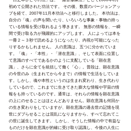
初めて公開された功法です。 その後、数度のバージョンアッ
プを経て、2007年11月本功法へと移行しました。 本功法は、
自分の「魂」の声を聞いたり、いろいろな事象・事物の持っ
ている情報を受け取れるよう導きます。 無形の情報を、一瞬
間で受け取る力が飛躍的にアップします。 人によっては本を
一冊２～３秒で読めるようになったり、内視が可能になった
りするかもしれません。 人の意識は、五つに分かれていま
す。「魂」・「本性」・「潜在意識」、そして表面に位置し
て意識のすべてであるかのように支配している「顕在意
識」、さらに全てを統括して働く「心」。普段は、顕在意識
の今世のみ（生まれてから今まで）の情報で生活をしていま
す。しかし、魂や本性というのは生まれ変わり、生き代わり
しているので、これまでに生きてきた膨大な情報や宇宙の情
報をも持っているのです。通常は、それらの情報を顕在意識
の上にのせることはほとんどありません。顕在意識も何回か
の生き変わりをしていますが、顕在意識の過去世の記憶を現
世にダブらせることは混乱になりますから、すべて忘れてこ
の世に誕生してきます。 しかし、そうした情報の中で有益な
ものだけを顕在意識が的確に受け取り認識し、今後の人生に