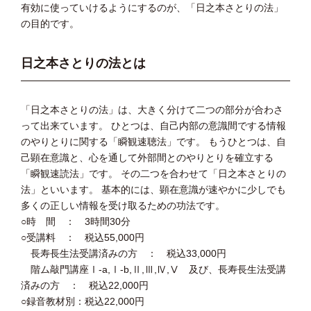
有効に使っていけるようにするのが、「日之本さとりの法」
の目的です。
日之本さとりの法とは
「日之本さとりの法」は、大きく分けて二つの部分が合わさ
って出来ています。 ひとつは、自己内部の意識間でする情報
のやりとりに関する「瞬観速聴法」です。 もうひとつは、自
己顕在意識と、心を通して外部間とのやりとりを確立する
「瞬観速読法」です。 その二つを合わせて「日之本さとりの
法」といいます。 基本的には、顕在意識が速やかに少しでも
多くの正しい情報を受け取るための功法です。
○時 間 ： 3時間30分
○受講料 ： 税込55,000円
長寿長生法受講済みの方 ： 税込33,000円
階ム敲門講座Ⅰ-a,Ⅰ-b,Ⅱ,Ⅲ,Ⅳ,Ⅴ 及び、長寿長生法受講
済みの方 ： 税込22,000円
○録音教材別：税込22,000円