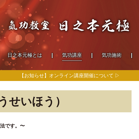
日之本
元極とは
気功講座
気功施術
【お知らせ】オンライン講座開催について ▷
うせいほう）
法です。〜