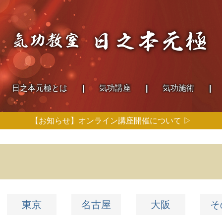
日之本
元極とは
気功講座
気功施術
【お知らせ】オンライン講座開催について ▷
東京
名古屋
大阪
そ