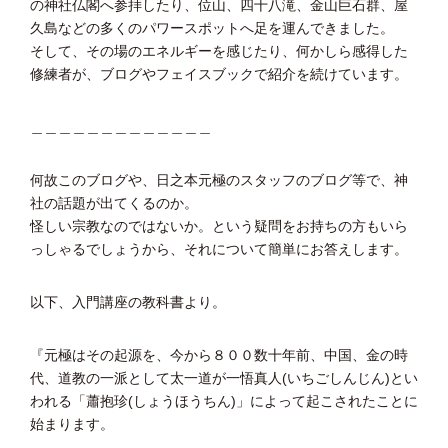
の神社仏閣へ参拝したり、位山、四十八滝、金山巨石群、屋
久島などの多くのパワースポットへ足を運んできました。
そして、その場のエネルギーを感じたり、何かしら感得した
修練者が、ブログやフェイスブックで紹介を続けています。
＿＿＿＿＿＿＿＿＿＿＿＿＿
何故このブログや、日之本元極のスタッフのブログ等で、神
社の話題が出てくるのか。
怪しい宗教なのではないか。という疑問をお持ちの方もいら
っしゃるでしょうから、それについて簡単にお答えします。
以下、入門講座の教科書より。
『元極はその起源を、今から８００数十年前、中国、金の時
代、道教の一派として太一道が一悟真人(いちごしんじん)とい
われる「蕭抱珍(しょうほうちん)」によって起こされたことに
始まります。