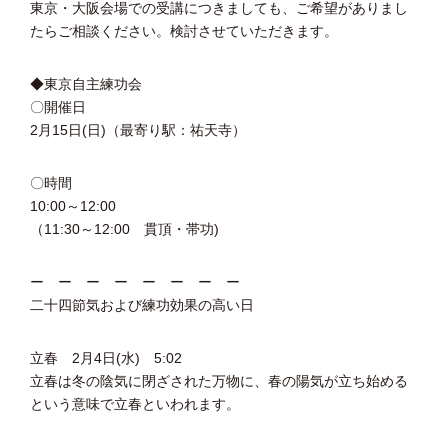
東京・大阪会場での受講につきましても、ご希望がありまし
たらご相談ください。検討させていただきます。
◆東京自主練功会
〇開催日
2月15日(日)（最寄り駅：祐天寺）
〇時間
10:00～12:00
（11:30～12:00 貫頂・帯功)
ー ー ー ー ー ー ー ー
二十四節気および練功効果の高い日
立春 2月4日(水) 5:02
立春は冬の陰気に閉ざされた万物に、春の陽気が立ち始める
という意味で立春といわれます。