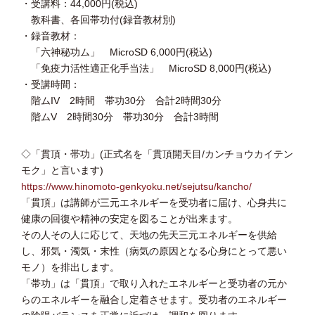
・受講料：44,000円(税込)
教科書、各回帯功付(録音教材別)
・録音教材：
「六神秘功ム」 MicroSD 6,000円(税込)
「免疫力活性適正化手当法」 MicroSD 8,000円(税込)
・受講時間：
階ムIV 2時間 帯功30分 合計2時間30分
階ムV 2時間30分 帯功30分 合計3時間
◇「貫頂・帯功」(正式名を「貫頂開天目/カンチョウカイテン
モク」と言います)
https://www.hinomoto-genkyoku.net/sejutsu/kancho/
「貫頂」は講師が三元エネルギーを受功者に届け、心身共に
健康の回復や精神の安定を図ることが出来ます。
その人その人に応じて、天地の先天三元エネルギーを供給
し、邪気・濁気・末性（病気の原因となる心身にとって悪い
モノ）を排出します。
「帯功」は「貫頂」で取り入れたエネルギーと受功者の元か
らのエネルギーを融合し定着させます。受功者のエネルギー