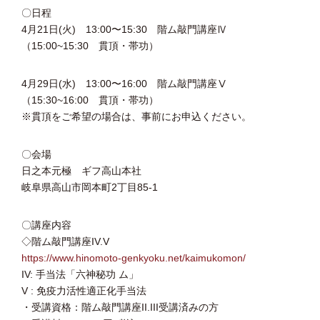
〇日程
4月21日(火) 13:00〜15:30 階ム敲門講座Ⅳ
（15:00~15:30 貫頂・帯功）
4月29日(水) 13:00〜16:00 階ム敲門講座Ⅴ
（15:30~16:00 貫頂・帯功）
※貫頂をご希望の場合は、事前にお申込ください。
〇会場
日之本元極 ギフ高山本社
岐阜県高山市岡本町2丁目85-1
〇講座内容
◇階ム敲門講座IV.V
https://www.hinomoto-genkyoku.net/kaimukomon/
IV: 手当法「六神秘功 ム」
V : 免疫力活性適正化手当法
・受講資格：階ム敲門講座II.III受講済みの方