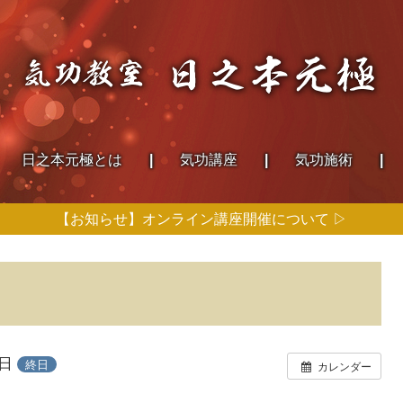
日之本
元極とは
気功講座
気功施術
【お知らせ】オンライン講座開催について ▷
1日
終日
カレンダー